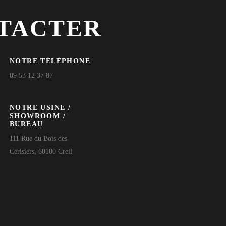
TACTER
NOTRE TÉLÉPHONE
09 53 12 37 87
NOTRE USINE /
SHOWROOM /
BUREAU
111 Rue du Bois des
Cerisiers, 60100 Creil