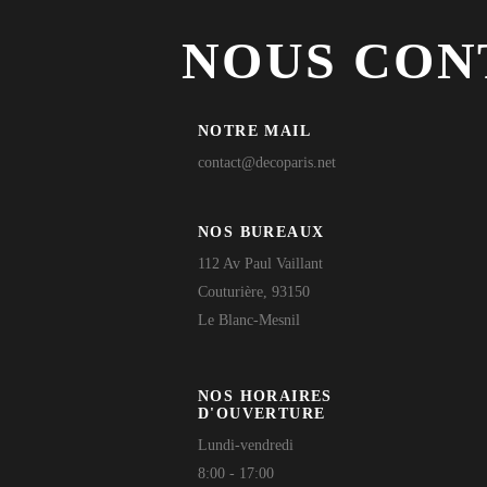
NOUS CON
NOTRE MAIL
contact@decoparis.net
NOS BUREAUX
112 Av Paul Vaillant
Couturière, 93150
Le Blanc-Mesnil
NOS HORAIRES
D'OUVERTURE
Lundi-vendredi
8:00 - 17:00