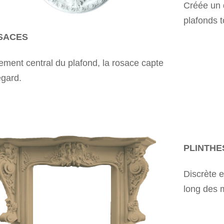
Créée un d
plafonds t
SACES
ment central du plafond, la rosace capte
egard.
PLINTHE
Discrète et
long des m